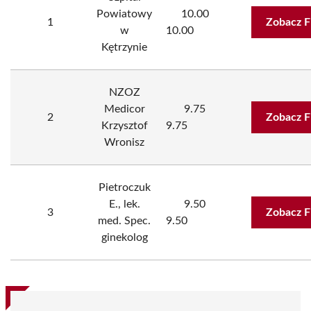
Powiatowy
10.00
1
Zobacz F
w
10.00
Kętrzynie
NZOZ
Medicor
9.75
2
Zobacz F
Krzysztof
9.75
Wronisz
Pietroczuk
E., lek.
9.50
3
Zobacz F
med. Spec.
9.50
ginekolog