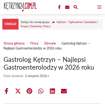
Przejdź
M
do
treści
Dołącz do nowej grupy
Kętrzyn - Ogłoszenia | Sprzedam |
UWAGA!
Kupię | Zamienię | Praca
Strona główna
/
Firmy
/
Zdrowie
/
Gastrolog Kętrzyn –
Najlepsi Gastroenterolodzy w 2026 roku
Gastrolog Kętrzyn – Najlepsi
Gastroenterolodzy w 2026 roku
Data dodania:
2 sierpnia 2026 r.
Share
Share
Share
Share
Share
Share
on
on
on
on
on
on
Facebook
X
Pinterest
WhatsApp
LinkedIn
Email
(Twitter)