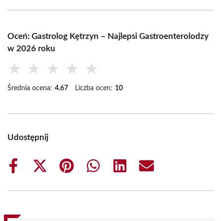
Oceń: Gastrolog Kętrzyn – Najlepsi Gastroenterolodzy
w 2026 roku
★
★
★
★
★
Średnia ocena:
4.67
Liczba ocen:
10
Udostępnij
Share
Share
Share
Share
Share
Share
on
on
on
on
on
on
Facebook
X
Pinterest
WhatsApp
LinkedIn
Email
(Twitter)