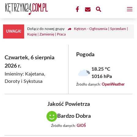
Przejdź
M
do
treści
Dołącz do nowej grupy
Kętrzyn - Ogłoszenia | Sprzedam |
UWAGA!
Kupię | Zamienię | Praca
Pogoda
Czwartek, 6 sierpnia
2026 r.
18.25 °C
Imieniny: Kajetana,
1016 hPa
Doroty i Sykstusa
Źródło danych:
OpenWeather
Jakość Powietrza
Bardzo Dobra
Źródło danych:
GIOŚ