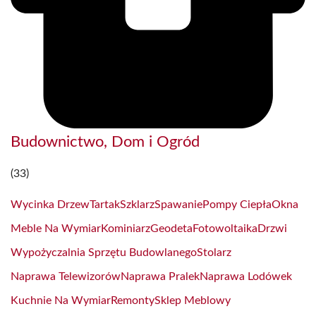
Budownictwo, Dom i Ogród
(33)
Wycinka Drzew
Tartak
Szklarz
Spawanie
Pompy Ciepła
Okna
Meble Na Wymiar
Kominiarz
Geodeta
Fotowoltaika
Drzwi
Wypożyczalnia Sprzętu Budowlanego
Stolarz
Naprawa Telewizorów
Naprawa Pralek
Naprawa Lodówek
Kuchnie Na Wymiar
Remonty
Sklep Meblowy