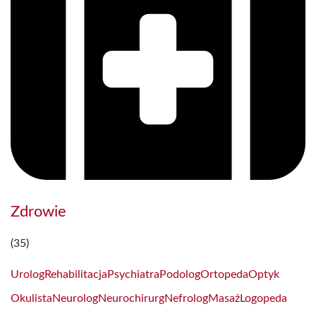
Zdrowie
(35)
Urolog
Rehabilitacja
Psychiatra
Podolog
Ortopeda
Optyk
Okulista
Neurolog
Neurochirurg
Nefrolog
Masaż
Logopeda