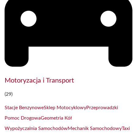
Motoryzacja i Transport
(29)
Stacje Benzynowe
Sklep Motocyklowy
Przeprowadzki
Pomoc Drogowa
Geometria Kół
Wypożyczalnia Samochodów
Mechanik Samochodowy
Taxi