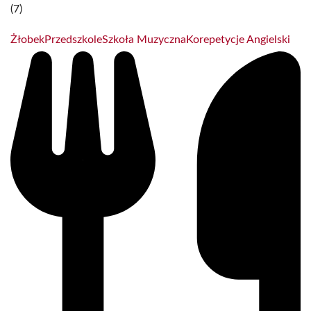
(7)
Żłobek
Przedszkole
Szkoła Muzyczna
Korepetycje Angielski