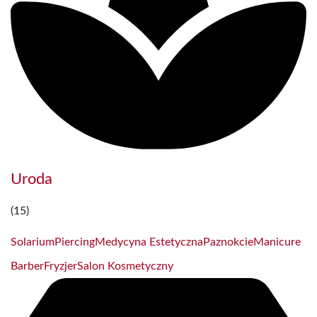
Uroda
(15)
Solarium
Piercing
Medycyna Estetyczna
Paznokcie
Manicure
Barber
Fryzjer
Salon Kosmetyczny