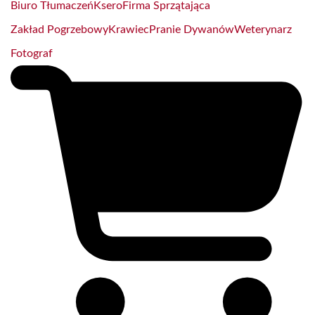
Biuro Tłumaczeń
Ksero
Firma Sprzątająca
Zakład Pogrzebowy
Krawiec
Pranie Dywanów
Weterynarz
Fotograf