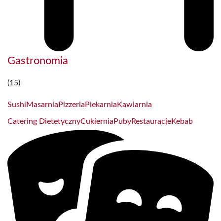
Gastronomia
(15)
Sushi
Masarnia
Pizzeria
Piekarnia
Kawiarnia
Catering Dietetyczny
Cukiernia
Puby
Restauracje
Kebab