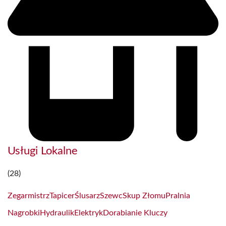
Usługi Lokalne
(28)
Zegarmistrz
Tapicer
Ślusarz
Szewc
Skup Złomu
Pralnia
Nagrobki
Hydraulik
Elektryk
Dorabianie Kluczy