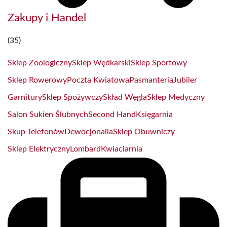
Zakupy i Handel
(35)
Sklep Zoologiczny
Sklep Wędkarski
Sklep Sportowy
Sklep Rowerowy
Poczta Kwiatowa
Pasmanteria
Jubiler
Garnitury
Sklep Spożywczy
Skład Węgla
Sklep Medyczny
Salon Sukien Ślubnych
Second Hand
Księgarnia
Skup Telefonów
Dewocjonalia
Sklep Obuwniczy
Sklep Elektryczny
Lombard
Kwiaciarnia