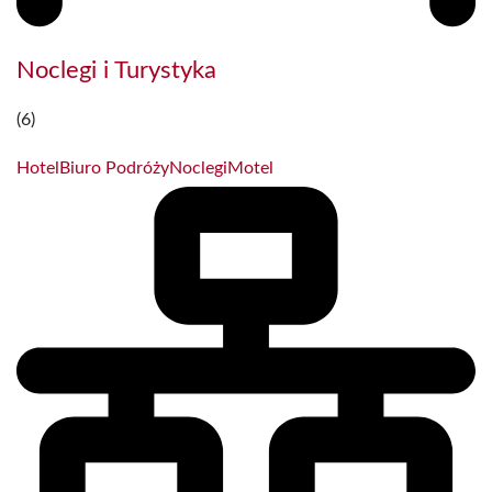
Noclegi i Turystyka
(6)
Hotel
Biuro Podróży
Noclegi
Motel