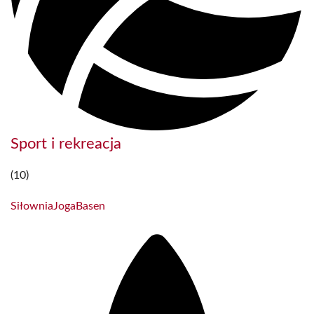
Sport i rekreacja
(10)
Siłownia
Joga
Basen