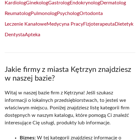
Kardiolog
Ginekolog
Gastrolog
Endokrynolog
Dermatolog
Reumatolog
Pulmonolog
Psycholog
Ortodonta
Leczenie Kanałowe
Medycyna Pracy
Fizjoterapeuta
Dietetyk
Dentysta
Apteka
Jakie firmy z miasta Kętrzyn znajdziesz
w naszej bazie?
Witaj w naszej bazie firm z Kętrzyna! Jeśli szukasz
informacji o lokalnych przedsiębiorstwach, to jesteś we
właściwym miejscu. Poniżej znajdziesz listę kategorii firm
dostępnych w naszym katalogu, które pomogą Ci znaleźć
interesujące Cię usługi, produkty lub informacje.
Biznes:
W tej kategorii znajdziesz informacje o