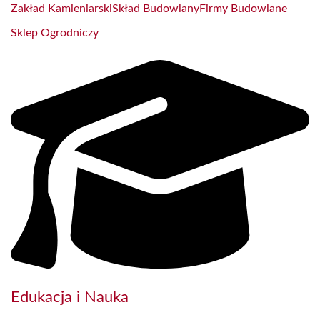
Zakład Kamieniarski
Skład Budowlany
Firmy Budowlane
Sklep Ogrodniczy
Edukacja i Nauka