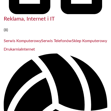
Reklama, Internet i IT
(8)
Serwis Komputerowy
Serwis Telefonów
Sklep Komputerowy
Drukarnia
Internet