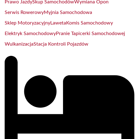
Prawo Jazdy
Skup Samochodów
Wymiana Opon
Serwis Rowerowy
Myjnia Samochodowa
Sklep Motoryzacyjny
Laweta
Komis Samochodowy
Elektryk Samochodowy
Pranie Tapicerki Samochodowej
Wulkanizacja
Stacja Kontroli Pojazdów