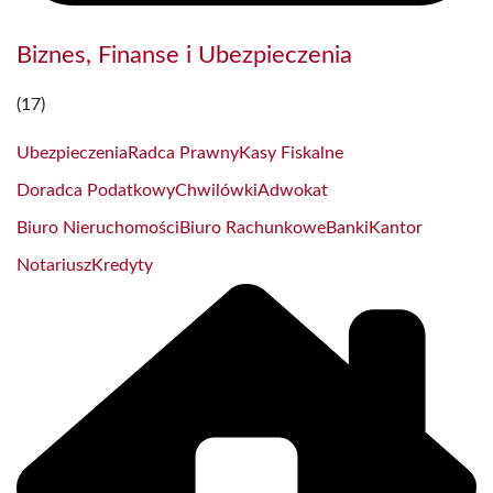
Biznes, Finanse i Ubezpieczenia
(17)
Ubezpieczenia
Radca Prawny
Kasy Fiskalne
Doradca Podatkowy
Chwilówki
Adwokat
Biuro Nieruchomości
Biuro Rachunkowe
Banki
Kantor
Notariusz
Kredyty