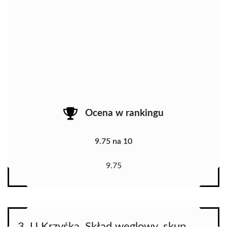
Ocena w rankingu
9.75 na 10
9.75
3. U Krzyśka. Skład węglowy, skup