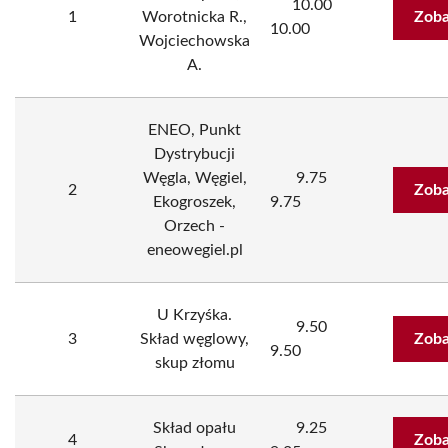
10.00
1
Worotnicka R.,
Zoba
10.00
Wojciechowska
A.
ENEO, Punkt
Dystrybucji
Węgla, Węgiel,
9.75
2
Zoba
Ekogroszek,
9.75
Orzech -
eneowegiel.pl
U Krzyśka.
9.50
3
Skład węglowy,
Zoba
9.50
skup złomu
Skład opału
9.25
4
Zoba