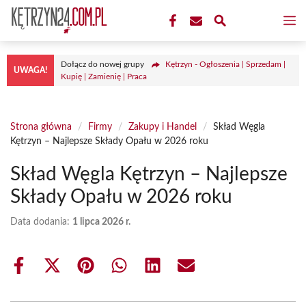
Przejdź
M
do
treści
Dołącz do nowej grupy
Kętrzyn - Ogłoszenia | Sprzedam |
UWAGA!
Kupię | Zamienię | Praca
Strona główna
/
Firmy
/
Zakupy i Handel
/
Skład Węgla
Kętrzyn – Najlepsze Składy Opału w 2026 roku
Skład Węgla Kętrzyn – Najlepsze
Składy Opału w 2026 roku
Data dodania:
1 lipca 2026 r.
Share
Share
Share
Share
Share
Share
on
on
on
on
on
on
Facebook
X
Pinterest
WhatsApp
LinkedIn
Email
(Twitter)