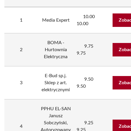
10.00
1
Media Expert
Zobac
10.00
BOMA -
9.75
2
Hurtownia
Zobac
9.75
Elektryczna
E-Bud sp.j.
9.50
3
Sklep z art.
Zobac
9.50
elektrycznymi
PPHU EL-SAN
Janusz
Sobczyński,
9.25
4
Zobac
Autoryzowany
9.25