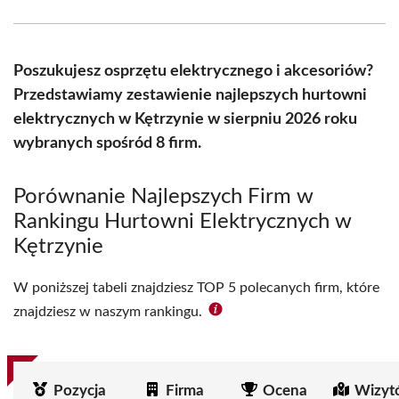
Facebook
X
Pinterest
WhatsApp
LinkedIn
Email
(Twitter)
Poszukujesz osprzętu elektrycznego i akcesoriów?
Przedstawiamy zestawienie najlepszych hurtowni
elektrycznych w Kętrzynie w sierpniu 2026 roku
wybranych spośród 8 firm.
Porównanie Najlepszych Firm w
Rankingu Hurtowni Elektrycznych w
Kętrzynie
W poniższej tabeli znajdziesz TOP 5 polecanych firm, które
znajdziesz w naszym rankingu.
Pozycja
Firma
Ocena
Wizyt