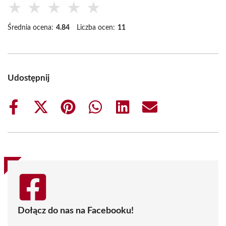
★
★
★
★
★
Średnia ocena:
4.84
Liczba ocen:
11
Udostępnij
Share
Share
Share
Share
Share
Share
on
on
on
on
on
on
Facebook
X
Pinterest
WhatsApp
LinkedIn
Email
(Twitter)
Dołącz do nas na Facebooku!