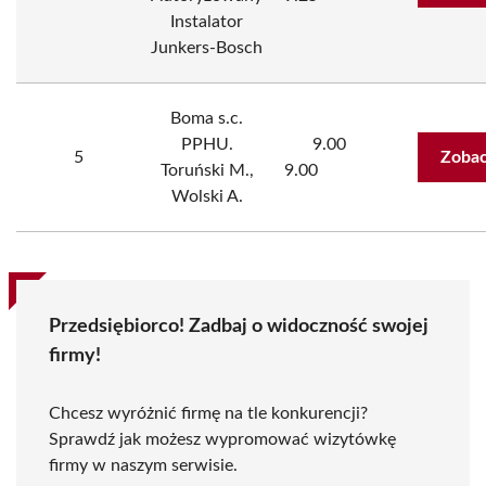
Instalator
Junkers-Bosch
Boma s.c.
PPHU.
9.00
5
Zobac
Toruński M.,
9.00
Wolski A.
Przedsiębiorco! Zadbaj o widoczność swojej
firmy!
Chcesz wyróżnić firmę na tle konkurencji?
Sprawdź jak możesz wypromować wizytówkę
firmy w naszym serwisie.