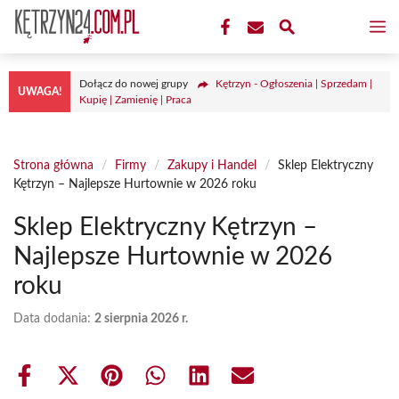
Przejdź
M
do
treści
Dołącz do nowej grupy
Kętrzyn - Ogłoszenia | Sprzedam |
UWAGA!
Kupię | Zamienię | Praca
Strona główna
/
Firmy
/
Zakupy i Handel
/
Sklep Elektryczny
Kętrzyn – Najlepsze Hurtownie w 2026 roku
Sklep Elektryczny Kętrzyn –
Najlepsze Hurtownie w 2026
roku
Data dodania:
2 sierpnia 2026 r.
Share
Share
Share
Share
Share
Share
on
on
on
on
on
on