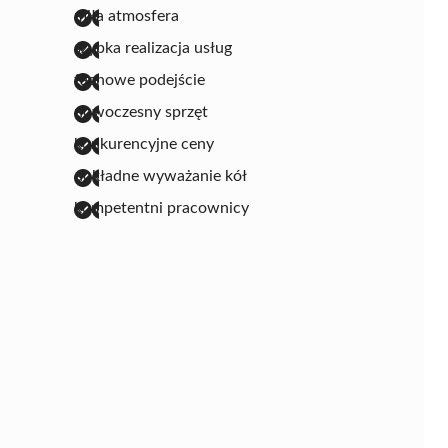
miła atmosfera
szybka realizacja usług
fachowe podejście
nowoczesny sprzęt
konkurencyjne ceny
dokładne wyważanie kół
kompetentni pracownicy