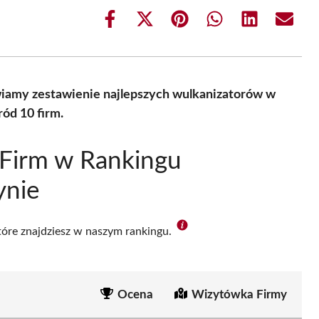
Share
Share
Share
Share
Share
Share
on
on
on
on
on
on
Facebook
X
Pinterest
WhatsApp
LinkedIn
Email
(Twitter)
wiamy zestawienie najlepszych wulkanizatorów w
ód 10 firm.
 Firm w Rankingu
ynie
które znajdziesz w naszym rankingu.
Ocena
Wizytówka Firmy