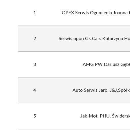
1
OPEX Serwis Ogumienia Joanna B
2
Serwis opon Gk Cars Katarzyna H
3
AMG PW Dariusz Gęb
4
Auto Serwis Jaro, J&J.Spółka
5
Jak-Mot. PHU. Świderski