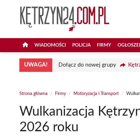
Przejdź
do
treści
WIADOMOŚCI
POLICJA
FIRMY
OGŁOSZE
UWAGA!
Dołącz do nowej grupy
Kętr
Strona główna
/
Firmy
/
Motoryzacja i Transport
/
Wulkan
Wulkanizacja Kętrzy
2026 roku