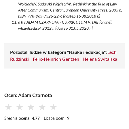
WojciechW. Sadurski WojciechW., Rethinking the Rule of Law
After Communism, Central European University Press, 2005 r.,
ISBN 978-963-7326-22-6 [dostęp 16.08.2018 r.]
a b c ADAM CZARNOTA - CURRICULUM VITAE [online],
wh.agh.edu.pl, 2012 r. [dostęp 31.05.2020 r.]
Pozostali ludzie w kategorii "Nauka i edukacja":
Lech
Rudziński
|
Felix-Heinrich Gentzen
|
Helena Świtalska
Oceń: Adam Czarnota
★
★
★
★
★
Średnia ocena:
4.77
Liczba ocen:
9