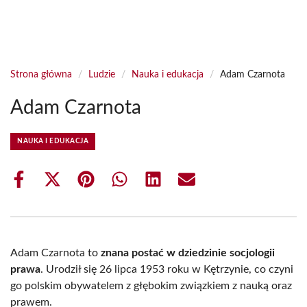
Strona główna
/
Ludzie
/
Nauka i edukacja
/
Adam Czarnota
Adam Czarnota
NAUKA I EDUKACJA
Share
Share
Share
Share
Share
Share
on
on
on
on
on
on
Facebook
X
Pinterest
WhatsApp
LinkedIn
Email
(Twitter)
Adam Czarnota to
znana postać w dziedzinie socjologii
prawa
. Urodził się 26 lipca 1953 roku w Kętrzynie, co czyni
go polskim obywatelem z głębokim związkiem z nauką oraz
prawem.