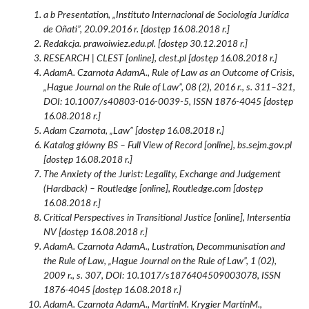
a b Presentation, „Instituto Internacional de Sociología Jurídica
de Oñati”, 20.09.2016 r. [dostęp 16.08.2018 r.]
Redakcja. prawoiwiez.edu.pl. [dostęp 30.12.2018 r.]
RESEARCH | CLEST [online], clest.pl [dostęp 16.08.2018 r.]
AdamA. Czarnota AdamA., Rule of Law as an Outcome of Crisis,
„Hague Journal on the Rule of Law”, 08 (2), 2016 r., s. 311–321,
DOI: 10.1007/s40803-016-0039-5, ISSN 1876-4045 [dostęp
16.08.2018 r.]
Adam Czarnota, „Law” [dostęp 16.08.2018 r.]
Katalog główny BS – Full View of Record [online], bs.sejm.gov.pl
[dostęp 16.08.2018 r.]
The Anxiety of the Jurist: Legality, Exchange and Judgement
(Hardback) – Routledge [online], Routledge.com [dostęp
16.08.2018 r.]
Critical Perspectives in Transitional Justice [online], Intersentia
NV [dostęp 16.08.2018 r.]
AdamA. Czarnota AdamA., Lustration, Decommunisation and
the Rule of Law, „Hague Journal on the Rule of Law”, 1 (02),
2009 r., s. 307, DOI: 10.1017/s1876404509003078, ISSN
1876-4045 [dostęp 16.08.2018 r.]
AdamA. Czarnota AdamA., MartinM. Krygier MartinM.,