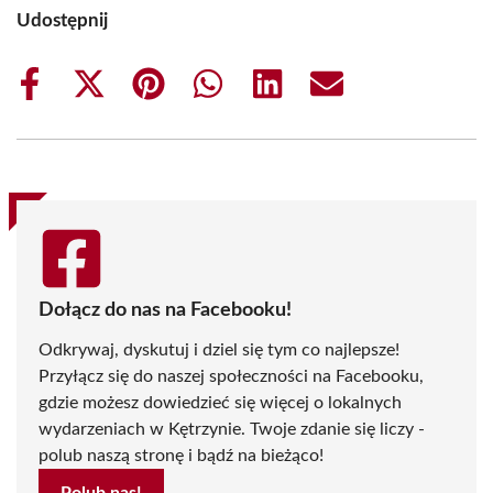
Udostępnij
Share
Share
Share
Share
Share
Share
on
on
on
on
on
on
Facebook
X
Pinterest
WhatsApp
LinkedIn
Email
(Twitter)
Dołącz do nas na Facebooku!
Odkrywaj, dyskutuj i dziel się tym co najlepsze!
Przyłącz się do naszej społeczności na Facebooku,
gdzie możesz dowiedzieć się więcej o lokalnych
wydarzeniach w Kętrzynie. Twoje zdanie się liczy -
polub naszą stronę i bądź na bieżąco!
Polub nas!