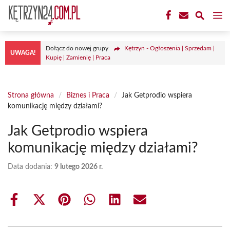
Przejdź
M
do
treści
Dołącz do nowej grupy
Kętrzyn - Ogłoszenia | Sprzedam |
UWAGA!
Kupię | Zamienię | Praca
Strona główna
/
Biznes i Praca
/
Jak Getprodio wspiera
komunikację między działami?
Jak Getprodio wspiera
komunikację między działami?
Data dodania:
9 lutego 2026 r.
Share
Share
Share
Share
Share
Share
on
on
on
on
on
on
Facebook
X
Pinterest
WhatsApp
LinkedIn
Email
(Twitter)