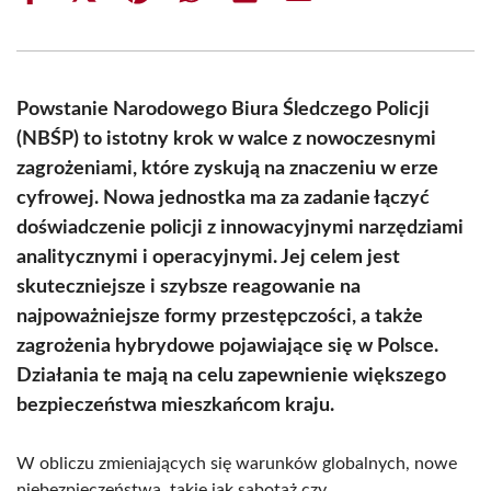
on
on
on
on
on
on
Facebook
X
Pinterest
WhatsApp
LinkedIn
Email
(Twitter)
Powstanie Narodowego Biura Śledczego Policji
(NBŚP) to istotny krok w walce z nowoczesnymi
zagrożeniami, które zyskują na znaczeniu w erze
cyfrowej. Nowa jednostka ma za zadanie łączyć
doświadczenie policji z innowacyjnymi narzędziami
analitycznymi i operacyjnymi. Jej celem jest
skuteczniejsze i szybsze reagowanie na
najpoważniejsze formy przestępczości, a także
zagrożenia hybrydowe pojawiające się w Polsce.
Działania te mają na celu zapewnienie większego
bezpieczeństwa mieszkańcom kraju.
W obliczu zmieniających się warunków globalnych, nowe
niebezpieczeństwa, takie jak sabotaż czy