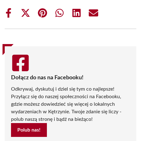
Share
Share
Share
Share
Share
Share
on
on
on
on
on
on
Facebook
X
Pinterest
WhatsApp
LinkedIn
Email
(Twitter)
Dołącz do nas na Facebooku!
Odkrywaj, dyskutuj i dziel się tym co najlepsze!
Przyłącz się do naszej społeczności na Facebooku,
gdzie możesz dowiedzieć się więcej o lokalnych
wydarzeniach w Kętrzynie. Twoje zdanie się liczy -
polub naszą stronę i bądź na bieżąco!
Polub nas!