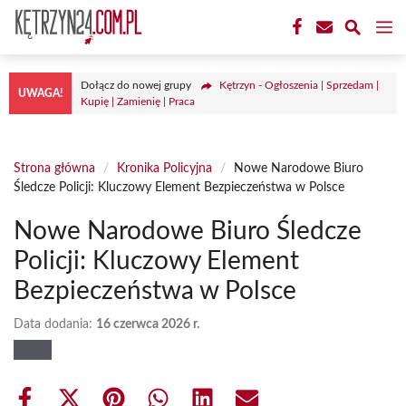
Przejdź
M
do
treści
Dołącz do nowej grupy
Kętrzyn - Ogłoszenia | Sprzedam |
UWAGA!
Kupię | Zamienię | Praca
Strona główna
/
Kronika Policyjna
/
Nowe Narodowe Biuro
Śledcze Policji: Kluczowy Element Bezpieczeństwa w Polsce
Nowe Narodowe Biuro Śledcze
Policji: Kluczowy Element
Bezpieczeństwa w Polsce
Data dodania:
16 czerwca 2026 r.
Share
Share
Share
Share
Share
Share