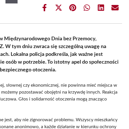
Share
Share
Share
Share
Share
Share
on
on
on
on
on
on
Facebook
X
Pinterest
WhatsApp
LinkedIn
Email
(Twitter)
dów Międzynarodowego Dnia bez Przemocy,
. W tym dniu zwraca się szczególną uwagę na
ch. Lokalna policja podkreśla, jak ważne jest
e osób w potrzebie. To istotny apel do społeczności
bezpiecznego otoczenia.
znej, słownej czy ekonomicznej, nie powinna mieć miejsca w
ie możemy pozostawać obojętni na krzywdę innych. Reakcja
 kluczowa. Głos i solidarność otoczenia mogą znacząco
 jest, aby nie zignorować problemu. Wszyscy mieszkańcy
okonane anonimowo, a każde działanie w kierunku ochrony