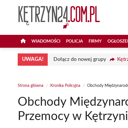
Przejdź
do
treści
WIADOMOŚCI
POLICJA
FIRMY
OGŁOSZE
UWAGA!
Dołącz do nowej grupy
Kętr
Strona główna
/
Kronika Policyjna
/
Obchody Międzynarodo
Obchody Międzynar
Przemocy w Kętrzyn