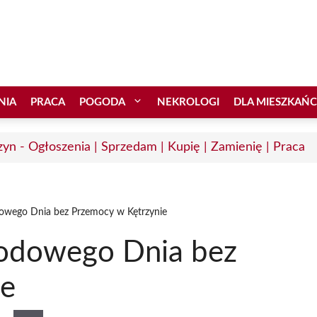
NIA
PRACA
POGODA
NEKROLOGI
DLA MIESZKAŃ
zyn - Ogłoszenia | Sprzedam | Kupię | Zamienię | Praca
wego Dnia bez Przemocy w Kętrzynie
odowego Dnia bez
ie