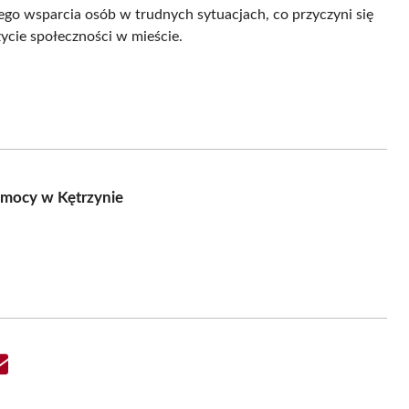
ego wsparcia osób w trudnych sytuacjach, co przyczyni się
życie społeczności w mieście.
mocy w Kętrzynie
Share
on
Email