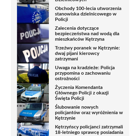
Obchody 100-lecia utworzenia
stanowiska dzielnicowego w
Policji
Zalecenia dotyczące
bezpieczeństwa nad wodą dla
mieszkańców Kętrzyna
Trzeźwy poranek w Kętrzynie:
dwaj pijani kierowcy
zatrzymani
Uwaga na kradzieże: Policja
przypomina o zachowaniu
ostrożności
Życzenia Komendanta
Głównego Policji z okazji
Święta Policji
Ślubowanie nowych
policjantów oraz wyróżnienia w
Kętrzynie
Kętrzyńscy policjanci zatrzymali
18-letniego sprawcę posiadania