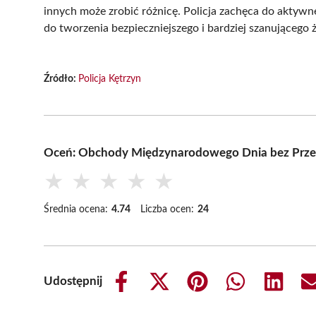
innych może zrobić różnicę. Policja zachęca do aktywn
do tworzenia bezpieczniejszego i bardziej szanującego 
Źródło:
Policja Kętrzyn
Oceń: Obchody Międzynarodowego Dnia bez Prze
★
★
★
★
★
Średnia ocena:
4.74
Liczba ocen:
24
Udostępnij
Share
Share
Share
Share
Share
on
on
on
on
on
Facebook
X
Pinterest
WhatsApp
LinkedIn