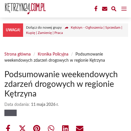
Przejdź
M
do
treści
Dołącz do nowej grupy
Kętrzyn - Ogłoszenia | Sprzedam |
UWAGA!
Kupię | Zamienię | Praca
Strona główna
/
Kronika Policyjna
/
Podsumowanie
weekendowych zdarzeń drogowych w regionie Kętrzyna
Podsumowanie weekendowych
zdarzeń drogowych w regionie
Kętrzyna
Data dodania:
11 maja 2026 r.
Share
Share
Share
Share
Share
Share