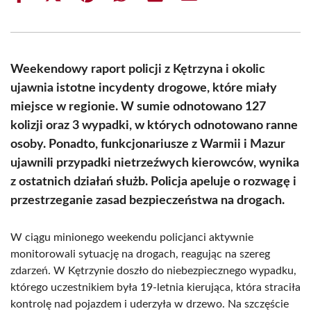
on
on
on
on
on
on
Facebook
X
Pinterest
WhatsApp
LinkedIn
Email
(Twitter)
Weekendowy raport policji z Kętrzyna i okolic
ujawnia istotne incydenty drogowe, które miały
miejsce w regionie. W sumie odnotowano 127
kolizji oraz 3 wypadki, w których odnotowano ranne
osoby. Ponadto, funkcjonariusze z Warmii i Mazur
ujawnili przypadki nietrzeźwych kierowców, wynika
z ostatnich działań służb. Policja apeluje o rozwagę i
przestrzeganie zasad bezpieczeństwa na drogach.
W ciągu minionego weekendu policjanci aktywnie
monitorowali sytuację na drogach, reagując na szereg
zdarzeń. W Kętrzynie doszło do niebezpiecznego wypadku,
którego uczestnikiem była 19-letnia kierująca, która straciła
kontrolę nad pojazdem i uderzyła w drzewo. Na szczęście