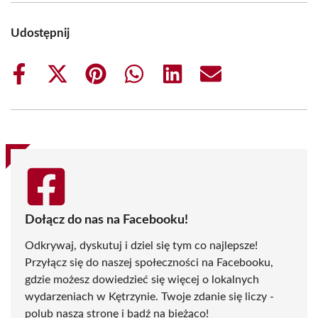
Udostępnij
Share
Share
Share
Share
Share
Share
on
on
on
on
on
on
Facebook
X
Pinterest
WhatsApp
LinkedIn
Email
(Twitter)
Dołącz do nas na Facebooku!
Odkrywaj, dyskutuj i dziel się tym co najlepsze!
Przyłącz się do naszej społeczności na Facebooku,
gdzie możesz dowiedzieć się więcej o lokalnych
wydarzeniach w Kętrzynie. Twoje zdanie się liczy -
polub naszą stronę i bądź na bieżąco!