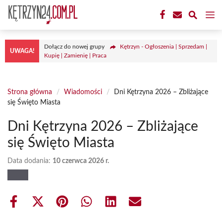
Przejdź
M
do
treści
Dołącz do nowej grupy
Kętrzyn - Ogłoszenia | Sprzedam |
UWAGA!
Kupię | Zamienię | Praca
Strona główna
/
Wiadomości
/
Dni Kętrzyna 2026 – Zbliżające
się Święto Miasta
Dni Kętrzyna 2026 – Zbliżające
się Święto Miasta
Data dodania:
10 czerwca 2026 r.
Share
Share
Share
Share
Share
Share
on
on
on
on
on
on
Facebook
X
Pinterest
WhatsApp
LinkedIn
Email