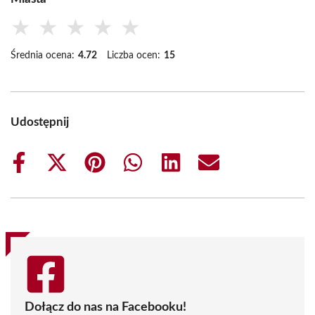
★
★
★
★
★
Średnia ocena:
4.72
Liczba ocen:
15
Udostępnij
Share
Share
Share
Share
Share
Share
on
on
on
on
on
on
Facebook
X
Pinterest
WhatsApp
LinkedIn
Email
(Twitter)
Dołącz do nas na Facebooku!