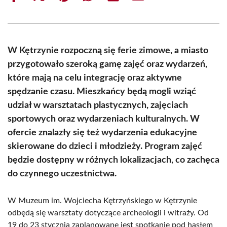
on
on
on
on
on
on
Facebook
X
Pinterest
WhatsApp
LinkedIn
Email
(Twitter)
W Kętrzynie rozpoczną się ferie zimowe, a miasto
przygotowało szeroką gamę zajęć oraz wydarzeń,
które mają na celu integrację oraz aktywne
spędzanie czasu. Mieszkańcy będą mogli wziąć
udział w warsztatach plastycznych, zajęciach
sportowych oraz wydarzeniach kulturalnych. W
ofercie znalazły się też wydarzenia edukacyjne
skierowane do dzieci i młodzieży. Program zajęć
będzie dostępny w różnych lokalizacjach, co zachęca
do czynnego uczestnictwa.
W Muzeum im. Wojciecha Kętrzyńskiego w Kętrzynie
odbędą się warsztaty dotyczące archeologii i witraży. Od
19 do 23 stycznia zaplanowane jest spotkanie pod hasłem