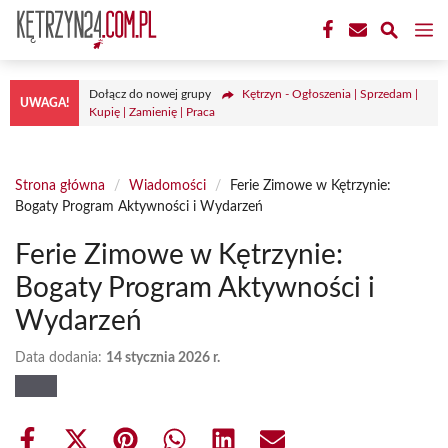
Przejdź
M
do
treści
Dołącz do nowej grupy
Kętrzyn - Ogłoszenia | Sprzedam |
UWAGA!
Kupię | Zamienię | Praca
Strona główna
/
Wiadomości
/
Ferie Zimowe w Kętrzynie:
Bogaty Program Aktywności i Wydarzeń
Ferie Zimowe w Kętrzynie:
Bogaty Program Aktywności i
Wydarzeń
Data dodania:
14 stycznia 2026 r.
Share
Share
Share
Share
Share
Share