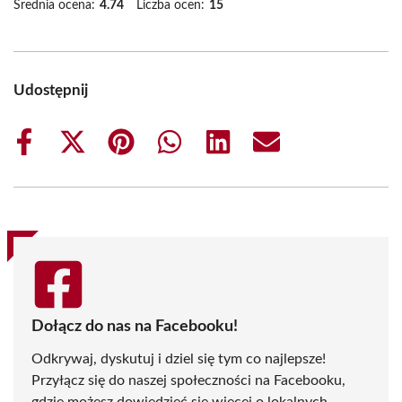
Średnia ocena:
4.74
Liczba ocen:
15
Udostępnij
Share
Share
Share
Share
Share
Share
on
on
on
on
on
on
Facebook
X
Pinterest
WhatsApp
LinkedIn
Email
(Twitter)
Dołącz do nas na Facebooku!
Odkrywaj, dyskutuj i dziel się tym co najlepsze!
Przyłącz się do naszej społeczności na Facebooku,