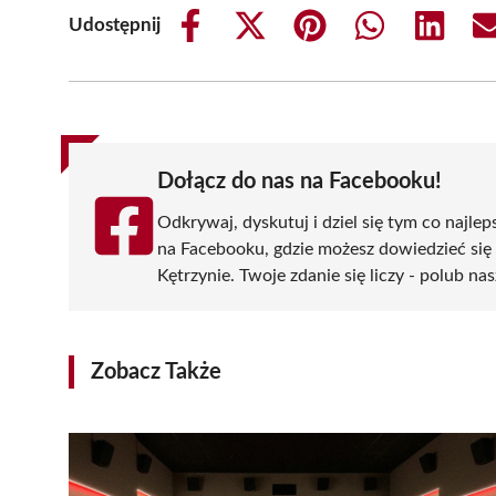
Udostępnij
Share
Share
Share
Share
Share
on
on
on
on
on
Facebook
X
Pinterest
WhatsApp
LinkedIn
(Twitter)
Dołącz do nas na Facebooku!
Odkrywaj, dyskutuj i dziel się tym co najlep
na Facebooku, gdzie możesz dowiedzieć się
Kętrzynie. Twoje zdanie się liczy - polub nas
Zobacz Także