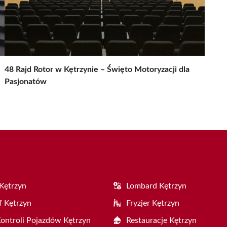
48 Rajd Rotor w Kętrzynie – Święto Motoryzacji dla
Pasjonatów
Kętrzyn
Lombard Kętrzyn
f Kętrzyn
Fryzjer Kętrzyn
Kontroli Pojazdów Kętrzyn
Restauracje Kętrzyn