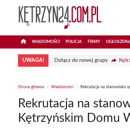
Przejdź
do
treści
WIADOMOŚCI
POLICJA
FIRMY
OGŁOSZENI
UWAGA!
Dołącz do nowej grupy
Kętr
Strona główna
/
Wiadomości
/
Rekrutacja na stanowisko 
Rekrutacja na stano
Kętrzyńskim Domu W