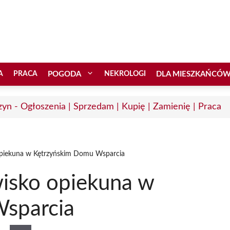
A
PRACA
POGODA
NEKROLOGI
DLA MIESZKAŃCÓ
zyn - Ogłoszenia | Sprzedam | Kupię | Zamienię | Praca
opiekuna w Kętrzyńskim Domu Wsparcia
wisko opiekuna w
sparcia