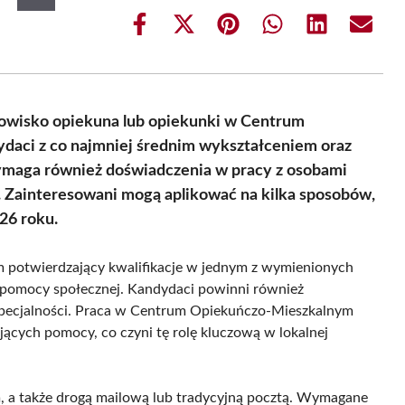
Share
Share
Share
Share
Share
Share
on
on
on
on
on
on
Facebook
X
Pinterest
WhatsApp
LinkedIn
Email
(Twitter)
nowisko opiekuna lub opiekunki w Centrum
daci z co najmniej średnim wykształceniem oraz
wymaga również doświadczenia w pracy z osobami
 Zainteresowani mogą aplikować na kilka sposobów,
26 roku.
om potwierdzający kwalifikacje w jednym z wymienionych
 pomocy społecznej. Kandydaci powinni również
specjalności. Praca w Centrum Opiekuńczo-Mieszkalnym
ących pomocy, co czyni tę rolę kluczową w lokalnej
m, a także drogą mailową lub tradycyjną pocztą. Wymagane