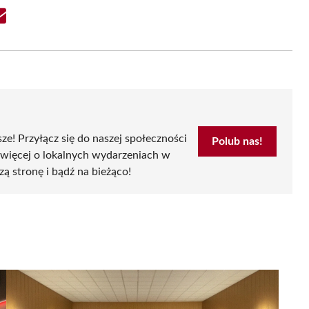
Share
on
Email
sze! Przyłącz się do naszej społeczności
Polub nas!
 więcej o lokalnych wydarzeniach w
zą stronę i bądź na bieżąco!