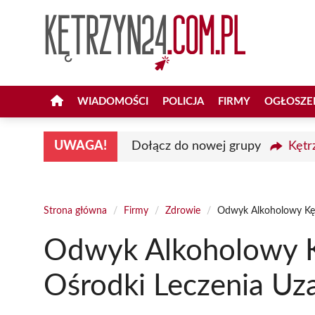
Przejdź
do
treści
WIADOMOŚCI
POLICJA
FIRMY
OGŁOSZE
UWAGA!
Dołącz do nowej grupy
Kętr
Strona główna
/
Firmy
/
Zdrowie
/
Odwyk Alkoholowy Kętr
Odwyk Alkoholowy K
Ośrodki Leczenia Uz