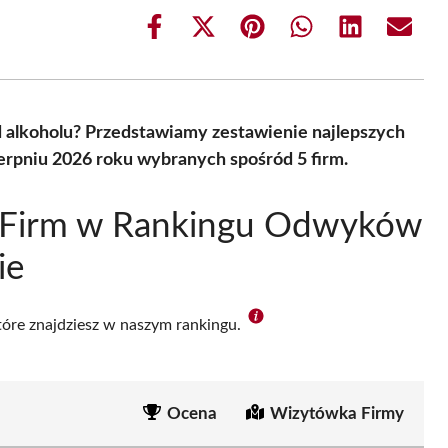
Share
Share
Share
Share
Share
Share
on
on
on
on
on
on
Facebook
X
Pinterest
WhatsApp
LinkedIn
Email
(Twitter)
 alkoholu? Przedstawiamy zestawienie najlepszych
erpniu 2026 roku wybranych spośród 5 firm.
h Firm w Rankingu Odwyków
ie
które znajdziesz w naszym rankingu.
Ocena
Wizytówka Firmy