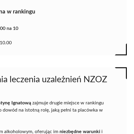
na w rankingu
.00 na 10
10.00
nia leczenia uzależnień NZOZ
stynę Ignatową
zajmuje drugie miejsce w rankingu
To dowód na istotną rolę, jaką pełni ta placówka w
mem alkoholowym, oferując im
niezbędne warunki
i