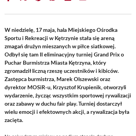
on
on
on
on
on
on
Facebook
X
Pinterest
WhatsApp
LinkedIn
Email
(Twitter)
W niedzielę, 17 maja, hala Miejskiego Ośrodka
Sportu i Rekreacji w Kętrzynie stała się areną
zmagań drużyn mieszanych w piłce siatkowej.
Odbył się tam II eliminacyjny turniej Grand Prix o
Puchar Burmistrza Miasta Kętrzyna, który
zgromadził liczną rzeszę uczestników i kibiców.
Zastępca burmistrza, Marek Olszewski oraz
dyrektor MOSiR-u, Krzysztof Krupienik, otworzyli
wydarzenie, życząc wszystkim sportowej rywalizacji
oraz zabawy w duchu fair play. Turniej dostarczył
wielu emocji i efektownych akcji, a rywalizacja była
zacięta.