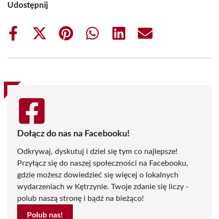
Udostępnij
Share
Share
Share
Share
Share
Share
on
on
on
on
on
on
Facebook
X
Pinterest
WhatsApp
LinkedIn
Email
(Twitter)
Dołącz do nas na Facebooku!
Odkrywaj, dyskutuj i dziel się tym co najlepsze!
Przyłącz się do naszej społeczności na Facebooku,
gdzie możesz dowiedzieć się więcej o lokalnych
wydarzeniach w Kętrzynie. Twoje zdanie się liczy -
polub naszą stronę i bądź na bieżąco!
Polub nas!