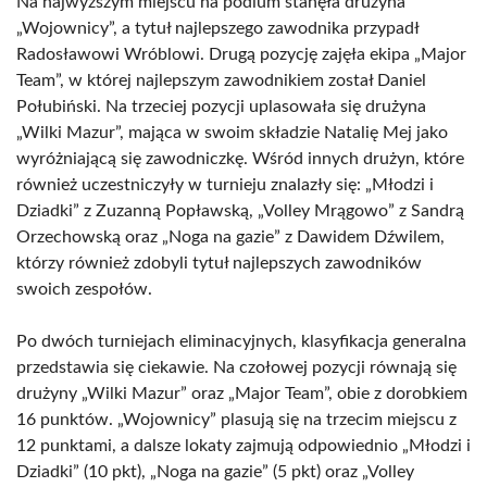
Na najwyższym miejscu na podium stanęła drużyna
„Wojownicy”, a tytuł najlepszego zawodnika przypadł
Radosławowi Wróblowi. Drugą pozycję zajęła ekipa „Major
Team”, w której najlepszym zawodnikiem został Daniel
Połubiński. Na trzeciej pozycji uplasowała się drużyna
„Wilki Mazur”, mająca w swoim składzie Natalię Mej jako
wyróżniającą się zawodniczkę. Wśród innych drużyn, które
również uczestniczyły w turnieju znalazły się: „Młodzi i
Dziadki” z Zuzanną Popławską, „Volley Mrągowo” z Sandrą
Orzechowską oraz „Noga na gazie” z Dawidem Dźwilem,
którzy również zdobyli tytuł najlepszych zawodników
swoich zespołów.
Po dwóch turniejach eliminacyjnych, klasyfikacja generalna
przedstawia się ciekawie. Na czołowej pozycji równają się
drużyny „Wilki Mazur” oraz „Major Team”, obie z dorobkiem
16 punktów. „Wojownicy” plasują się na trzecim miejscu z
12 punktami, a dalsze lokaty zajmują odpowiednio „Młodzi i
Dziadki” (10 pkt), „Noga na gazie” (5 pkt) oraz „Volley