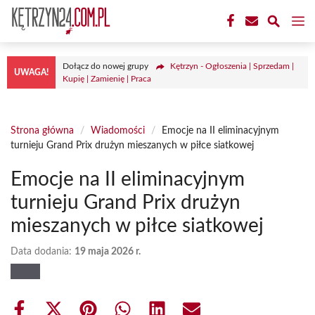
Przejdź
M
do
treści
Dołącz do nowej grupy
Kętrzyn - Ogłoszenia | Sprzedam |
UWAGA!
Kupię | Zamienię | Praca
Strona główna
/
Wiadomości
/
Emocje na II eliminacyjnym
turnieju Grand Prix drużyn mieszanych w piłce siatkowej
Emocje na II eliminacyjnym
turnieju Grand Prix drużyn
mieszanych w piłce siatkowej
Data dodania:
19 maja 2026 r.
Share
Share
Share
Share
Share
Share