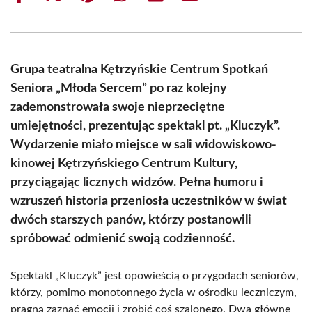
on
on
on
on
on
on
Facebook
X
Pinterest
WhatsApp
LinkedIn
Email
(Twitter)
Grupa teatralna Kętrzyńskie Centrum Spotkań
Seniora „Młoda Sercem” po raz kolejny
zademonstrowała swoje nieprzeciętne
umiejętności, prezentując spektakl pt. „Kluczyk”.
Wydarzenie miało miejsce w sali widowiskowo-
kinowej Kętrzyńskiego Centrum Kultury,
przyciągając licznych widzów. Pełna humoru i
wzruszeń historia przeniosła uczestników w świat
dwóch starszych panów, którzy postanowili
spróbować odmienić swoją codzienność.
Spektakl „Kluczyk” jest opowieścią o przygodach seniorów,
którzy, pomimo monotonnego życia w ośrodku leczniczym,
pragną zaznać emocji i zrobić coś szalonego. Dwa główne