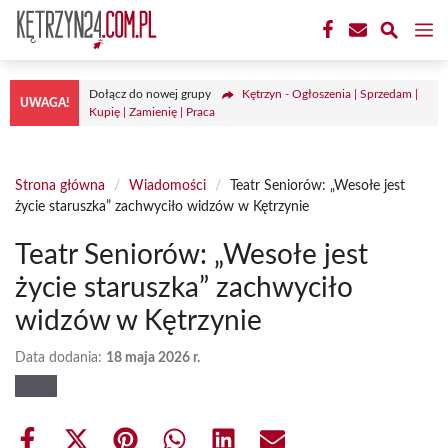
Przejdź
M
do
treści
Dołącz do nowej grupy
Kętrzyn - Ogłoszenia | Sprzedam |
UWAGA!
Kupię | Zamienię | Praca
Strona główna
/
Wiadomości
/
Teatr Seniorów: „Wesołe jest
życie staruszka” zachwyciło widzów w Kętrzynie
Teatr Seniorów: „Wesołe jest
życie staruszka” zachwyciło
widzów w Kętrzynie
Data dodania:
18 maja 2026 r.
Share
Share
Share
Share
Share
Share