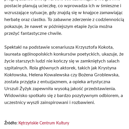
postacie planują ucieczkę, co wprowadza ich w śmieszne i
wzruszające sytuacje, gdy znajdą się w knajpce zamawiając
herbatę oraz ciastko. To zabawne zderzenie z codziennością
pokazuje, że nawet w późniejszym etapie życia można
przeżyć fantastyczne chwile.
Spektakl na podstawie scenariusza Krzysztofa Kokota,
laureata ogólnopolskich konkursów poetyckich, ukazuje, że
życie starszych ludzi nie kończy się w zamkniętych salach
szpitalnych. Rola głównych aktorek, takich jak Krystyna
Kokłowska, Helena Kowalewska czy Bożena Groblewska,
została przyjęta z entuzjazmem, a opieka artystyczna
Urszuli Żyżyk zapewniła wysoką jakość przedstawienia.
Widowisko spotkało się z bardzo pozytywnym odbiorem, a
uczestnicy wyszli zainspirowani i rozbawieni.
Źródło:
Kętrzyńskie Centrum Kultury