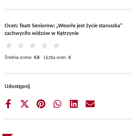
Oceń: Teatr Seniorów: „Wesołe jest życie staruszka”
zachwyciło widzów w Kętrzynie
★
★
★
★
★
Średnia ocena:
4.8
Liczba ocen:
6
Udostępnij
Share
Share
Share
Share
Share
Share
on
on
on
on
on
on
Facebook
X
Pinterest
WhatsApp
LinkedIn
Email
(Twitter)