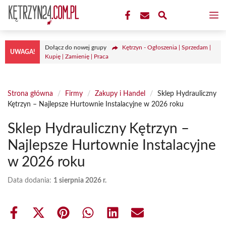
Przejdź
M
do
treści
Dołącz do nowej grupy
Kętrzyn - Ogłoszenia | Sprzedam |
UWAGA!
Kupię | Zamienię | Praca
Strona główna
/
Firmy
/
Zakupy i Handel
/
Sklep Hydrauliczny
Kętrzyn – Najlepsze Hurtownie Instalacyjne w 2026 roku
Sklep Hydrauliczny Kętrzyn –
Najlepsze Hurtownie Instalacyjne
w 2026 roku
Data dodania:
1 sierpnia 2026 r.
Share
Share
Share
Share
Share
Share
on
on
on
on
on
on