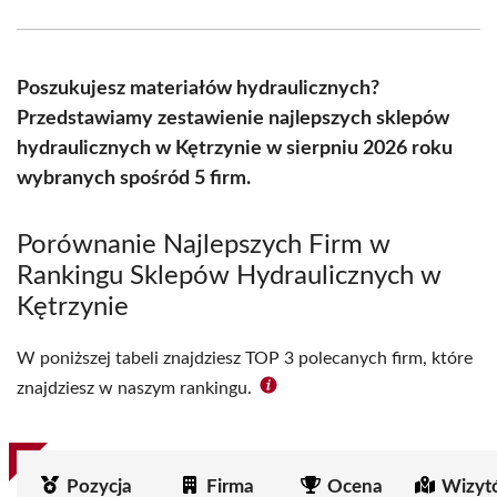
Facebook
X
Pinterest
WhatsApp
LinkedIn
Email
(Twitter)
Poszukujesz materiałów hydraulicznych?
Przedstawiamy zestawienie najlepszych sklepów
hydraulicznych w Kętrzynie w sierpniu 2026 roku
wybranych spośród 5 firm.
Porównanie Najlepszych Firm w
Rankingu Sklepów Hydraulicznych w
Kętrzynie
W poniższej tabeli znajdziesz TOP 3 polecanych firm, które
znajdziesz w naszym rankingu.
Pozycja
Firma
Ocena
Wizyt