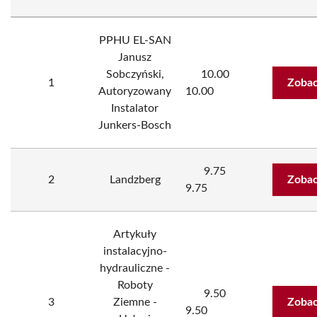
PPHU EL-SAN
Janusz
Sobczyński,
10.00
1
Zobac
Autoryzowany
10.00
Instalator
Junkers-Bosch
9.75
2
Landzberg
Zobac
9.75
Artykuły
instalacyjno-
hydrauliczne -
Roboty
9.50
3
Ziemne -
Zobac
9.50