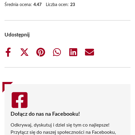
Średnia ocena:
4.47
Liczba ocen:
23
Udostępnij
Share
Share
Share
Share
Share
Share
on
on
on
on
on
on
Facebook
X
Pinterest
WhatsApp
LinkedIn
Email
(Twitter)
Dołącz do nas na Facebooku!
Odkrywaj, dyskutuj i dziel się tym co najlepsze!
Przyłącz się do naszej społeczności na Facebooku,